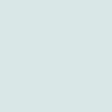
sprzętu AR i / lub urządzeń mobilnych
użytkownicy i przełożeni mogą szybko łączyć
się ze sobą, aby być na bieżąco w kwestii
aktualnych zadań.
Mówiąc o pracownikach i wymianie informacji
–
dzięki rozwiązaniom rzeczywistości
rozszerzonej wiele firm może teraz
zainwestować w oprogramowanie AR z
wytycznymi dla pracowników magazynu,
które może znacznie poprawić ich
wydajność,
wspierając zadania oparte na
pamięci i pokazując konkretne wzorce działań
i inne informacje techniczne bezpośrednio
przed oczami pracownika. Zamiast zadawać
sobie pytanie „gdzie to idzie” lub „co
powinienem najpierw zebrać”, wystarczy
trzymać się gotowych list kontrolnych.