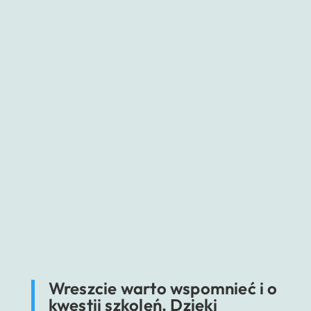
Dzięki temu możemy skutecznie zmniejszyć
liczbę błędów ludzkich
, takich jak
niedokładne etykietowanie, dezorganizacja
zbierania paczek, zamiana zamówień i wiele
innych.
Nawet jeżeli się pojawią, AR może pomóc
przełożonym znaleźć dokładne zadanie i
moment, które doprowadziły do ​​błędu, i łatwo
go naprawić, oszczędzając czas i ostatecznie
także pieniądze. Wszystko dzięki innowacjom,
takim jak systemy pick-by-vision (za pomocą
np. kodów QR i odpowiedniego skanera), które
tworzą checkpoint dla danej czynności.
Wreszcie warto wspomnieć i o
kwestii szkoleń. Dzięki