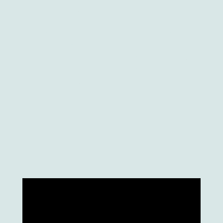
Należy pamiętać, że dziś możliwe jest
włączanie dobrych przykładów i
inteligentnych wzorców zawodowych bez
potrzeby organizowania „siedzących” kursów
teoretycznych. Zamiast tego coraz więcej
firm zarządzających magazynami może
decydować się na wdrażanie praktycznych
sesji szkoleniowych i pilotażowych.
Istnieje
wiele przykładów wdrożeń, takich jak te
autorstwa Coca-Coli i DHL, które
udowodniły, że warto zainwestować w AR.