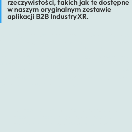
rzeczywistości, takich jak te dostępne
w naszym oryginalnym zestawie
aplikacji B2B IndustryXR.
W miarę, jak współpracujemy z naszymi kolejnymi
klientami, staje się dla nas jasne, że nowoczesne
zarządzanie magazynem rozwinęło całkiem nowe
potrzeby, które warto wziąć pod uwagę. Dlatego chcemy
zająć się niektórymi kwestiami związanymi z AR dla
pracowników magazynów i pokazać, w jaki sposób
technologia ta może pomagać w osiąganiu nowego
poziom wydajności i komfortu pracy.
Na początek skupmy się na zarządzaniu
procesami. Koordynacja działań setek osób
pracujących w magazynie wymaga bycia na
bieżąco z czasem wykonywanych czynności i