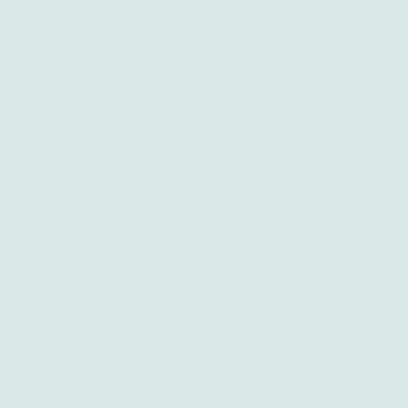
wykorzystania połączenia sieciowego, które
umożliwia użytkownikom wysyłanie i
odbieranie danych zdalnie, bez konieczności
fizycznego spotykania się ze
współpracownikami.
Każda decyzja i
działanie jest śledzone i zapisywane na
serwerach firmy, co oznacza, że ​​każdy
menedżer może mieć do nich dostęp, kiedy
tylko tego potrzebuje.
Jednocześnie, przez smart glassy bardzo
łatwo jest komunikować się nawet między
różnymi halami i spontanicznie wymieniać
bieżące informacje, bez konieczności
przerywania pracy. Z użyciem inteligentnego