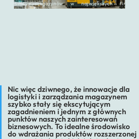
Pracownicy magazynów w największych firmach
dostawczych, takich jak Amazon, DHL, UPS czy FedEx, to
prawdziwi bohaterowie. Ci ciężko pracujący ludzie są
codziennie poddawani nie tylko fizycznym, ale także
psychicznym wyzwaniom. Połączenie zadań logistycznych
może onieśmielać: zbieranie i przenoszenie zamówień
między określonymi miejscami przy zachowaniu
szczegółowych wytycznych, oznaczanie właściwych
obiektów i zliczanie określonych rodzajów produktów. A to
tylko kilka ogólnych informacji.
Nic więc dziwnego, że innowacje dla
logistyki i zarządzania magazynem
szybko stały się ekscytującym
zagadnieniem i jednym z głównych
punktów naszych zainteresowań
biznesowych. To idealne środowisko
do wdrażania produktów rozszerzonej