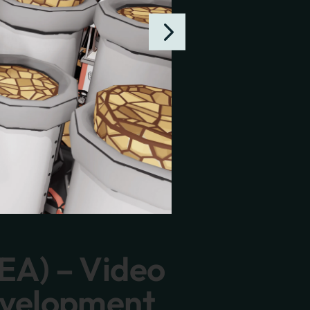
EA) – Video
evelopment