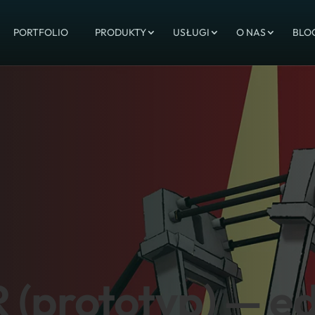
PORTFOLIO
PRODUKTY
USŁUGI
O NAS
BLO
 (prototyp) — e