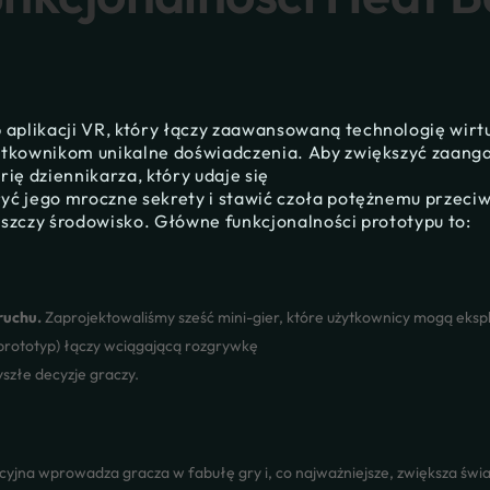
p aplikacji VR, który łączy zaawansowaną technologię wirtu
żytkownikom unikalne doświadczenia. Aby zwiększyć zaang
rię dziennikarza, który udaje się
ryć jego mroczne sekrety i stawić czoła potężnemu przeci
iszczy środowisko. Główne funkcjonalności prototypu to:
ruchu.
Zaprojektowaliśmy sześć mini-gier, które użytkownicy mogą eks
prototyp) łączy wciągającą rozgrywkę
szłe decyzje graczy.
yjna wprowadza gracza w fabułę gry i, co najważniejsze, zwiększa św