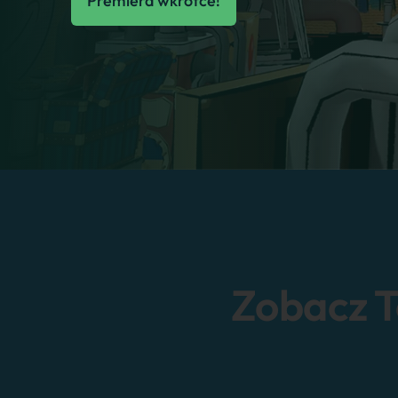
Premiera wkrótce!
Zobacz T