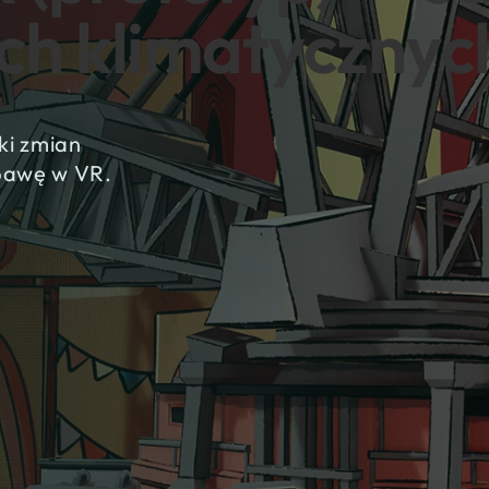
ch klimatycznyc
tki zmian
bawę w VR.