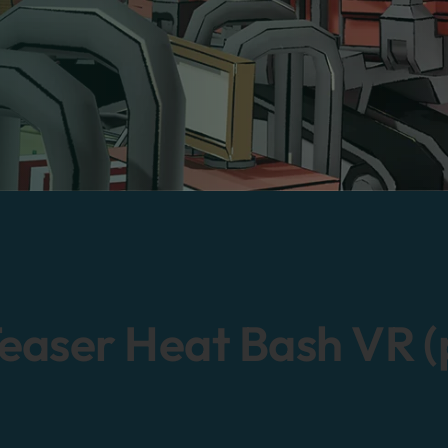
easer Heat Bash VR (