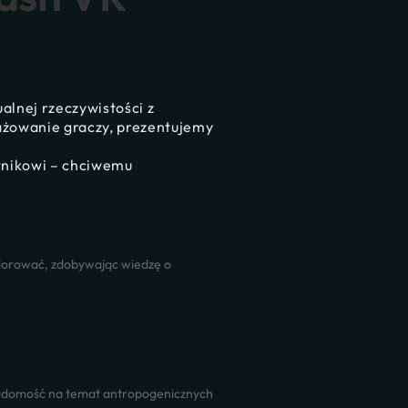
alnej rzeczywistości z
ażowanie graczy, prezentujemy
wnikowi – chciwemu
plorować, zdobywając wiedzę o
iadomość na temat antropogenicznych