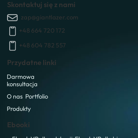
Skontaktuj się z nami
zap@giantlazer.com
+48 664 720 172
+48 604 782 557
Przydatne linki
Darmowa
konsultacja
O nas
Portfolio
Produkty
Ebooki