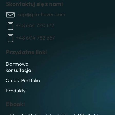
Skontaktuj się z nami
zap@giantlazer.com
+48 664 720 172
+48 604 782 557
Przydatne linki
Darmowa
konsultacja
O nas
Portfolio
Produkty
Ebooki