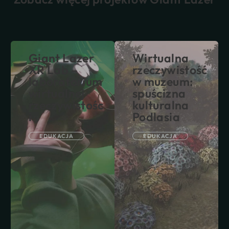
Giant Lazer
Wirtualna
XR Lab –
rzeczywistość
laboratorium
w muzeum:
wirtualnej
spuścizna
rzeczywistośc
kulturalna
i
Podlasia
EDUKACJA
EDUKACJA