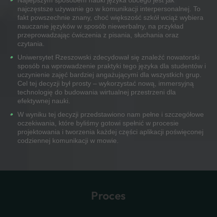
Najlepszym sposobem nauki języka obcego jest jak
najczęstsze używanie go w komunikacji interpersonalnej. To
fakt powszechnie znany, choć większość szkół wciąż wybiera
nauczanie języków w sposób niewerbalny, na przykład
przeprowadzając ćwiczenia z pisania, słuchania oraz
czytania.
Uniwersytet Rzeszowski zdecydował się znaleźć nowatorski
sposób na wprowadzenie praktyki tego języka dla studentów i
uczynienie zajęć bardziej angażującymi dla wszystkich grup.
Cel tej decyzji był prosty – wykorzystać nową, immersyjną
technologię do budowania wirtualnej przestrzeni dla
efektywnej nauki.
W wyniku tej decyzji przedstawiono nam pełne i szczegółowe
oczekiwania, które byliśmy gotowi spełnić w procesie
projektowania i tworzenia każdej części aplikacji poświęconej
codziennej komunikacji w mowie.
Proces